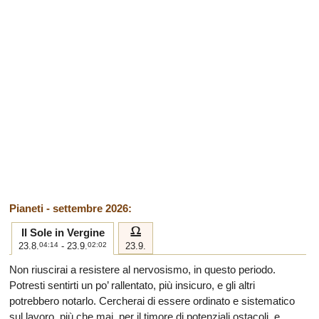
Pianeti - settembre 2026:
g
Il Sole in Vergine
23.8.
04:14
- 23.9.
02:02
23.9.
Non riuscirai a resistere al nervosismo, in questo periodo.
Potresti sentirti un po’ rallentato, più insicuro, e gli altri
potrebbero notarlo. Cercherai di essere ordinato e sistematico
sul lavoro, più che mai, per il timore di potenziali ostacoli, e