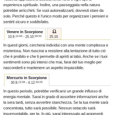
esperienza spirituale. Inoltre, una passeggiata nella natura
potrebbe arricchirti. Se vuoi autorealizzarti, dovresti stare da
solo. Perché questo è l’unico modo per organizzare i pensieri e
sentirti sicuro e soddisfatto.
g
Venere in Scorpione
10.9.
10:08
- 25.10.
09:53
25.10.
In questi giorni, cercherai individui con una mente complessa e
misteriosa. Non riuscirai a resistere alla tentazione di tutto ciò
che è proibito e che ti permette di aprirti ai tabù. Anche se i tuoi
sentimenti sono più intensi che mai, farai del tuo meglio per
nasconderli e mantenere un aspetto impassibile.
Mercurio in Scorpione
30.9.
13:38
- 6.12.
09:25
In questo periodo, potrebbe verificarsi un grande influsso di
energia mentale. Sarai in grado di assorbire informazioni anche
la sera tardi, senza avvertire stanchezza. Se la tua mente sarà
concentrata, tutto sarà possibile. Nessun ostacolo sarà
insormontabile, per te. In più, sarai interessato ad argomenti