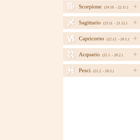
h
+
Scorpione
(24.10. - 22.11.)
i
+
Sagittario
(23.11. - 21.12.)
j
+
Capricorno
(22.12. - 20.1.)
k
+
Acquario
(21.1. - 20.2.)
l
+
Pesci
(21.2. - 20.3.)