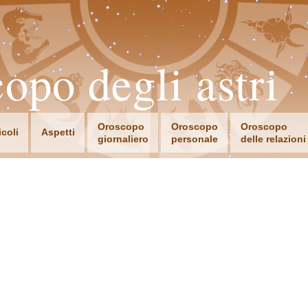
opo degli astri
Oroscopo
Oroscopo
Oroscopo
icoli
Aspetti
giornaliero
personale
delle relazioni