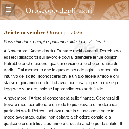
Oroscopo degli astri
Ariete novembre
Oroscopo 2026
Forza interiore, energia spontanea, fiducia in sé stessi
A Novembre l’Ariete dovrà affrontare molti ostacoli. Potrebbero
esserci disaccordi sul lavoro e dovrai difendere le tue opinioni.
Potrebbe anche esserci qualcuno vicino a te che cercherà di
tradirti. Dal momento che in questo periodo agirai in modo più
intuitivo del solito, riconoscerai chi è un tuo fedele amico e chi
sta solo giocando con te. Tuttavia, puoi usare questo mese per
leggere e studiare, poiché l'apprendimento sarà fluido.
A novembre, l'Ariete si concentrerà sulle finanze. Cercherai di
trovare modi per ottenere un reddito più elevato e mettere da
parte dei soldi. Potresti sottovalutare la situazione e agire in
modo avventato, quindi non esitare a chiedere consiglio a
qualcuno di cui ti fidi. L'autunno è cruciale anche per la salute. Il