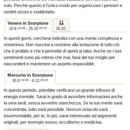
solo. Perché questo è l’unico modo per organizzare i pensieri e
sentirti sicuro e soddisfatto.
g
Venere in Scorpione
10.9.
10:08
- 25.10.
09:53
25.10.
In questi giorni, cercherai individui con una mente complessa e
misteriosa. Non riuscirai a resistere alla tentazione di tutto ciò
che è proibito e che ti permette di aprirti ai tabù. Anche se i tuoi
sentimenti sono più intensi che mai, farai del tuo meglio per
nasconderli e mantenere un aspetto impassibile.
Mercurio in Scorpione
30.9.
13:38
- 6.12.
09:25
In questo periodo, potrebbe verificarsi un grande influsso di
energia mentale. Sarai in grado di assorbire informazioni anche
la sera tardi, senza avvertire stanchezza. Se la tua mente sarà
concentrata, tutto sarà possibile. Nessun ostacolo sarà
insormontabile, per te. In più, sarai interessato ad argomenti
originali, per esempio sesso, occultismo o medicina.