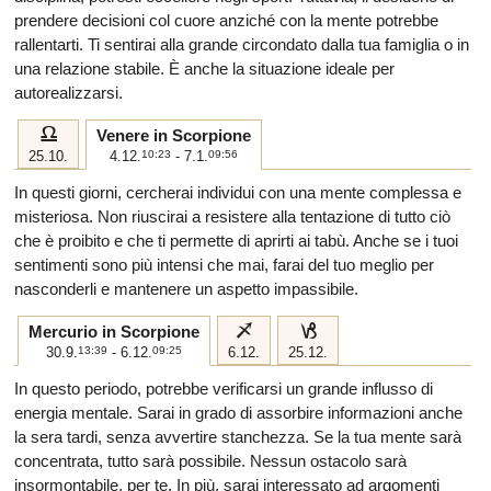
prendere decisioni col cuore anziché con la mente potrebbe
rallentarti. Ti sentirai alla grande circondato dalla tua famiglia o in
una relazione stabile. È anche la situazione ideale per
autorealizzarsi.
g
Venere in Scorpione
25.10.
4.12.
10:23
- 7.1.
09:56
In questi giorni, cercherai individui con una mente complessa e
misteriosa. Non riuscirai a resistere alla tentazione di tutto ciò
che è proibito e che ti permette di aprirti ai tabù. Anche se i tuoi
sentimenti sono più intensi che mai, farai del tuo meglio per
nasconderli e mantenere un aspetto impassibile.
i
j
Mercurio in Scorpione
30.9.
13:39
- 6.12.
09:25
6.12.
25.12.
In questo periodo, potrebbe verificarsi un grande influsso di
energia mentale. Sarai in grado di assorbire informazioni anche
la sera tardi, senza avvertire stanchezza. Se la tua mente sarà
concentrata, tutto sarà possibile. Nessun ostacolo sarà
insormontabile, per te. In più, sarai interessato ad argomenti