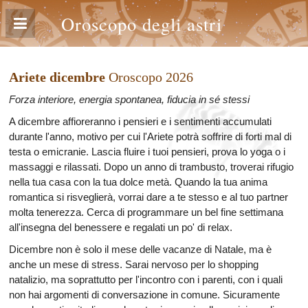
Oroscopo degli astri
Ariete dicembre
Oroscopo 2026
Forza interiore, energia spontanea, fiducia in sé stessi
A dicembre affioreranno i pensieri e i sentimenti accumulati
durante l'anno, motivo per cui l'Ariete potrà soffrire di forti mal di
testa o emicranie. Lascia fluire i tuoi pensieri, prova lo yoga o i
massaggi e rilassati. Dopo un anno di trambusto, troverai rifugio
nella tua casa con la tua dolce metà. Quando la tua anima
romantica si risveglierà, vorrai dare a te stesso e al tuo partner
molta tenerezza. Cerca di programmare un bel fine settimana
all'insegna del benessere e regalati un po' di relax.
Dicembre non è solo il mese delle vacanze di Natale, ma è
anche un mese di stress. Sarai nervoso per lo shopping
natalizio, ma soprattutto per l'incontro con i parenti, con i quali
non hai argomenti di conversazione in comune. Sicuramente