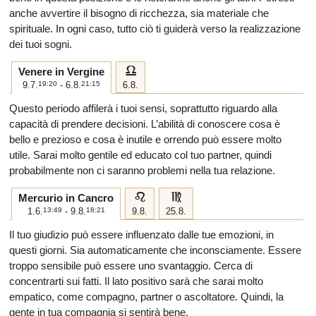
anche avvertire il bisogno di ricchezza, sia materiale che
spirituale. In ogni caso, tutto ciò ti guiderà verso la realizzazione
dei tuoi sogni.
g
Venere in Vergine
9.7.
19:20
- 6.8.
21:15
6.8.
Questo periodo affilerà i tuoi sensi, soprattutto riguardo alla
capacità di prendere decisioni. L’abilità di conoscere cosa è
bello e prezioso e cosa è inutile e orrendo può essere molto
utile. Sarai molto gentile ed educato col tuo partner, quindi
probabilmente non ci saranno problemi nella tua relazione.
e
f
Mercurio in Cancro
1.6.
13:49
- 9.8.
18:21
9.8.
25.8.
Il tuo giudizio può essere influenzato dalle tue emozioni, in
questi giorni. Sia automaticamente che inconsciamente. Essere
troppo sensibile può essere uno svantaggio. Cerca di
concentrarti sui fatti. Il lato positivo sarà che sarai molto
empatico, come compagno, partner o ascoltatore. Quindi, la
gente in tua compagnia si sentirà bene.