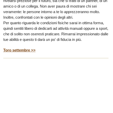
rivelarsi preziose per il futuro, sia che si tratti di un partner, di un
amico o di un collega. Non aver paura di mostrare chi sei
veramente: le persone intorno a te lo apprezzeranno molto.
Inoltre, confrontati con le opinioni degli altri.
Per quanto riguarda le condizioni fisiche sarai in ottima forma,
quindi sentiti libero di dedicarti ad attività manuali oppure a sport,
che di solito non oseresti praticare. Rimarrai impressionato dalle
tue abilità e questo ti darà un po' di fiducia in più.
Toro settembre >>