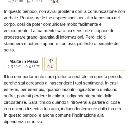
6.2.
23:39
- 15.4.
05:16
15.4.
In questo periodo, non avrai problemi con la comunicazione non
verbale. Puoi usare le tue espressioni facciali o la postura del
corpo, così da poter comunicare molto facilmente e
velocemente. La tua mente sarà più sensibile e capace di
processare grandi quantità di informazioni. Però, ciò ti
stancherà e potresti apparire confuso, più lento o pesante del
solito.
a
Marte in Pesci
2.3.
15:01
- 9.4.
21:22
9.4.
Il tuo comportamento sarà piuttosto neutrale, in questo periodo,
perché stai cercando di nascondere i tuoi sentimenti. In casi
estremi, per esempio, quando incontri ingiustizie o qualcuno
soffre, potresti perdere la calma, indipendentemente dalle
circostanze. Sarai timido quando ti ritroverai a parlare di cose
con cui non ti senti a tuo agio, indipendentemente dalla tua età.
In questo periodo, è anche comune l’inclinazione alla
dipendenza emotiva.