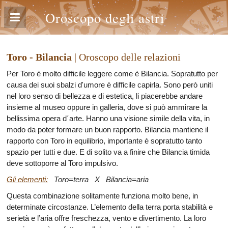
Oroscopo degli astri
Toro - Bilancia
| Oroscopo delle relazioni
Per Toro è molto difficile leggere come è Bilancia. Sopratutto per
causa dei suoi sbalzi d'umore è difficile capirla. Sono però uniti
nel loro senso di bellezza e di estetica, li piacerebbe andare
insieme al museo oppure in galleria, dove si può ammirare la
bellissima opera d´arte. Hanno una visione simile della vita, in
modo da poter formare un buon rapporto. Bilancia mantiene il
rapporto con Toro in equilibrio, importante è sopratutto tanto
spazio per tutti e due. E di solito va a finire che Bilancia timida
deve sottoporre al Toro impulsivo.
Gli elementi:
Toro=terra X Bilancia=aria
Questa combinazione solitamente funziona molto bene, in
determinate circostanze. L’elemento della terra porta stabilità e
serietà e l’aria offre freschezza, vento e divertimento. La loro