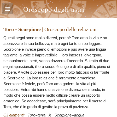
Oroscopo degli astri
Toro - Scorpione
| Oroscopo delle relazioni
Questi segni sono molto diversi, perchè Toro ama la vita e sa
apprezzare la sua bellezza, ma è ogni tanto un po leggero.
Scorpione è invece pieno di emozioni e può avere una lingua
tagliante, a volte è imprevedibile. I loro interessi divergono,
sessualmente, però, vanno davvero d´accordo. Si tratta di due
segni apassionati, il loro sesso è lungo e di alta qualità, pieno di
piacere. A volte può essere per Toro molto faticoso di far fronte
al Scorpione. La loro relazione è raramente armoniosa.
Scorpione è fedele, però Toro ama godersi la vita al più
possibile. Entrambi hanno una visione diversa del mondo, in
modo che possa essere molto difficile creare un rapporto
armonico. Se accadesse, sarà principalmente per il merito di
Toro, che è in grado di gestire la prova di pazienza.
Gli elementi:
Toro=terra X Scorpione=acqua