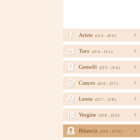
a
+
Ariete
(21.3. - 20.4.)
b
+
Toro
(21.4. - 21.5.)
c
+
Gemelli
(22.5. - 21.6.)
d
+
Cancro
(22.6. - 22.7.)
e
+
Leone
(23.7. - 22.8.)
f
+
Vergine
(23.8. - 22.9.)
g
+
Bilancia
(23.9. - 23.10.)