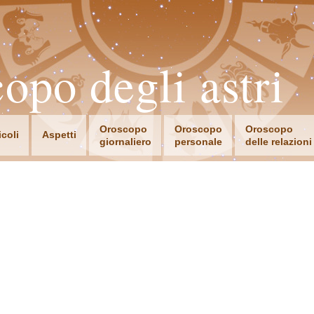
opo degli astri
Oroscopo
Oroscopo
Oroscopo
icoli
Aspetti
giornaliero
personale
delle relazioni