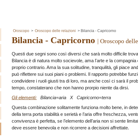
Oroscopo
Oroscopo delle relazioni
Bilancia - Capricorno
Bilancia - Capricorno
| Oroscopo delle
Questi due segni sono così diversi che sarà molto difficile trov
Bilancia è di natura molto socievole, ama l'arte e la compagnia
proprio contrario. Ama la sua solitudine, tranquilità, gli piace 
può riflettere sui suoi piani o problemi. Il rapporto potrebbe fun
condividere i ruoli giusti tra di loro, ma anche così ci sarà il p
tempo, constaterano che non hanno prorpio niente da dirsi.
Gli elementi:
Bilancia=aria X Capricorno=terra
Questa combinazione solitamente funziona molto bene, in dete
della terra porta stabilità e serietà e l’aria offre freschezza, ven
convivenza è perfetta, se l’elemento dell’aria non si sente limita
deve essere benevola e non ricorrere a decisioni affrettate.