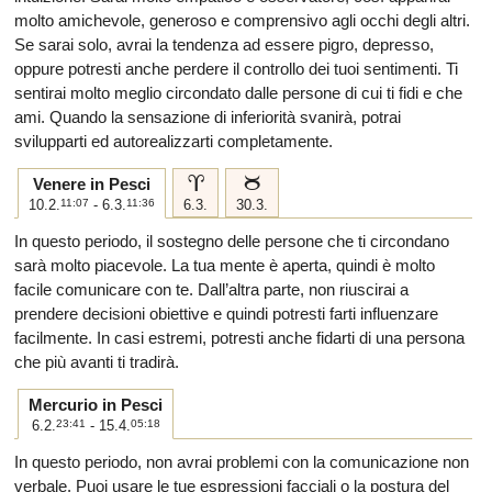
molto amichevole, generoso e comprensivo agli occhi degli altri.
Se sarai solo, avrai la tendenza ad essere pigro, depresso,
oppure potresti anche perdere il controllo dei tuoi sentimenti. Ti
sentirai molto meglio circondato dalle persone di cui ti fidi e che
ami. Quando la sensazione di inferiorità svanirà, potrai
svilupparti ed autorealizzarti completamente.
a
b
Venere in Pesci
10.2.
11:07
- 6.3.
11:36
6.3.
30.3.
In questo periodo, il sostegno delle persone che ti circondano
sarà molto piacevole. La tua mente è aperta, quindi è molto
facile comunicare con te. Dall’altra parte, non riuscirai a
prendere decisioni obiettive e quindi potresti farti influenzare
facilmente. In casi estremi, potresti anche fidarti di una persona
che più avanti ti tradirà.
Mercurio in Pesci
6.2.
23:41
- 15.4.
05:18
In questo periodo, non avrai problemi con la comunicazione non
verbale. Puoi usare le tue espressioni facciali o la postura del