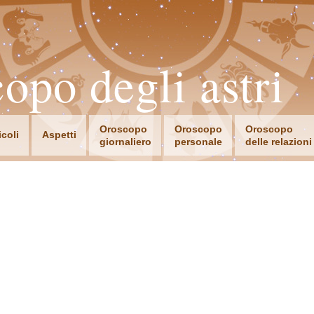
opo degli astri
Oroscopo
Oroscopo
Oroscopo
icoli
Aspetti
giornaliero
personale
delle relazioni