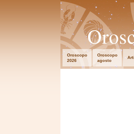
Orosc
Oroscopo
Oroscopo
Art
2026
agosto