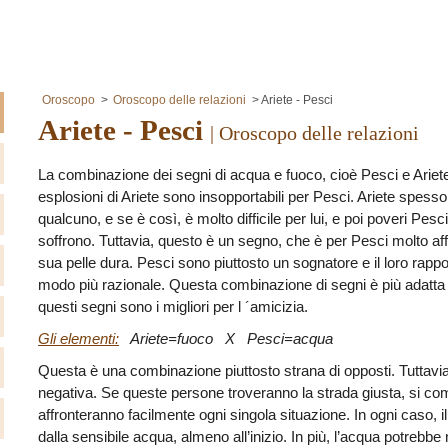
Oroscopo
Oroscopo delle relazioni
Ariete - Pesci
Ariete - Pesci
| Oroscopo delle relazioni
La combinazione dei segni di acqua e fuoco, cioè Pesci e Ariete 
esplosioni di Ariete sono insopportabili per Pesci. Ariete spess
qualcuno, e se è così, è molto difficile per lui, e poi poveri Pes
soffrono. Tuttavia, questo è un segno, che è per Pesci molto aff
sua pelle dura. Pesci sono piuttosto un sognatore e il loro rappor
modo più razionale. Questa combinazione di segni è più adatta p
questi segni sono i migliori per l ´amicizia.
Gli elementi:
Ariete=fuoco X Pesci=acqua
Questa è una combinazione piuttosto strana di opposti. Tuttav
negativa. Se queste persone troveranno la strada giusta, si comp
affronteranno facilmente ogni singola situazione. In ogni caso, il
dalla sensibile acqua, almeno all’inizio. In più, l’acqua potrebb