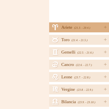
a
+
Ariete
(21.3. - 20.4.)
b
+
Toro
(21.4. - 21.5.)
c
+
Gemelli
(22.5. - 21.6.)
d
+
Cancro
(22.6. - 22.7.)
e
+
Leone
(23.7. - 22.8.)
f
+
Vergine
(23.8. - 22.9.)
g
+
Bilancia
(23.9. - 23.10.)