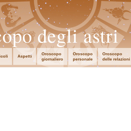
opo degli astri
Oroscopo
Oroscopo
Oroscopo
icoli
Aspetti
giornaliero
personale
delle relazioni