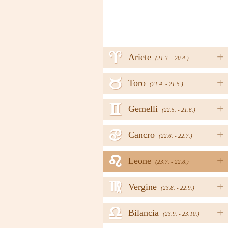
a
+
Ariete
(21.3. - 20.4.)
b
+
Toro
(21.4. - 21.5.)
c
+
Gemelli
(22.5. - 21.6.)
d
+
Cancro
(22.6. - 22.7.)
e
+
Leone
(23.7. - 22.8.)
f
+
Vergine
(23.8. - 22.9.)
g
+
Bilancia
(23.9. - 23.10.)