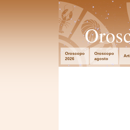
Orosc
Oroscopo
Oroscopo
Art
2026
agosto