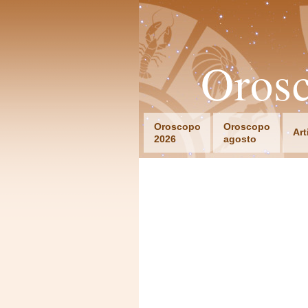
Orosc
Oroscopo
Oroscopo
Art
2026
agosto