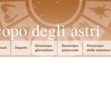
opo degli astri
Oroscopo
Oroscopo
Oroscopo
icoli
Aspetti
giornaliero
personale
delle relazioni