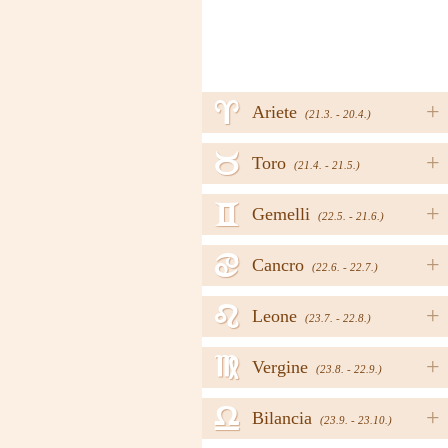
a
+
Ariete
(21.3. - 20.4.)
b
+
Toro
(21.4. - 21.5.)
c
+
Gemelli
(22.5. - 21.6.)
d
+
Cancro
(22.6. - 22.7.)
e
+
Leone
(23.7. - 22.8.)
f
+
Vergine
(23.8. - 22.9.)
g
+
Bilancia
(23.9. - 23.10.)