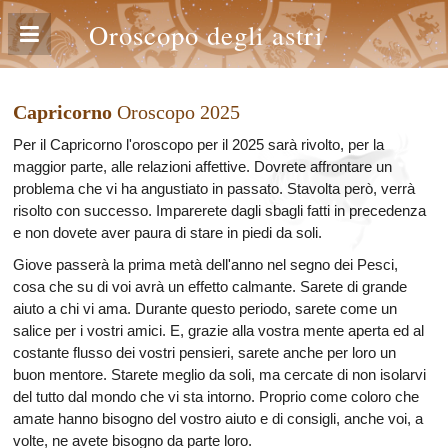
Oroscopo degli astri
Capricorno
Oroscopo 2025
Per il Capricorno l'oroscopo per il 2025 sarà rivolto, per la
maggior parte, alle relazioni affettive. Dovrete affrontare un
problema che vi ha angustiato in passato. Stavolta però, verrà
risolto con successo. Imparerete dagli sbagli fatti in precedenza
e non dovete aver paura di stare in piedi da soli.
Giove passerà la prima metà dell'anno nel segno dei Pesci,
cosa che su di voi avrà un effetto calmante. Sarete di grande
aiuto a chi vi ama. Durante questo periodo, sarete come un
salice per i vostri amici. E, grazie alla vostra mente aperta ed al
costante flusso dei vostri pensieri, sarete anche per loro un
buon mentore. Starete meglio da soli, ma cercate di non isolarvi
del tutto dal mondo che vi sta intorno. Proprio come coloro che
amate hanno bisogno del vostro aiuto e di consigli, anche voi, a
volte, ne avete bisogno da parte loro.