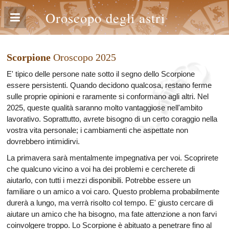
Oroscopo degli astri
Scorpione
Oroscopo 2025
E' tipico delle persone nate sotto il segno dello Scorpione
essere persistenti. Quando decidono qualcosa, restano ferme
sulle proprie opinioni e raramente si conformano agli altri. Nel
2025, queste qualità saranno molto vantaggiose nell'ambito
lavorativo. Soprattutto, avrete bisogno di un certo coraggio nella
vostra vita personale; i cambiamenti che aspettate non
dovrebbero intimidirvi.
La primavera sarà mentalmente impegnativa per voi. Scoprirete
che qualcuno vicino a voi ha dei problemi e cercherete di
aiutarlo, con tutti i mezzi disponibili. Potrebbe essere un
familiare o un amico a voi caro. Questo problema probabilmente
durerà a lungo, ma verrà risolto col tempo. E' giusto cercare di
aiutare un amico che ha bisogno, ma fate attenzione a non farvi
coinvolgere troppo. Lo Scorpione è abituato a penetrare fino al