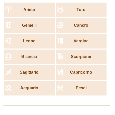
avvertiremo un senso di appartenenza.
a
b
In inverno tutte le questioni accumulate nei mesi passati
Ariete
Toro
verranno risolte. I cambiamenti che sono avvenuti dentro di noi
saranno completati e saremo grati per ogni cosa che l'anno
c
d
Gemelli
Cancro
2025 ci ha portato. Ma la cosa a cui dovremo prestare maggiore
attenzione è l'essere soggetti a varie malattie stagionali. Alla fine
dell'anno, specie intorno alle feste di Natale, il nostro corpo sarà
e
f
Leone
Vergine
debole e facile preda di qualsiasi batterio. Bisognerà fare
attenzione all'assunzione di vitamine e ad eseguire esercizi
salutari, per superare questo periodo senza problemi.
g
h
Bilancia
Scorpione
i
j
Sagittario
Capricorno
k
l
Acquario
Pesci