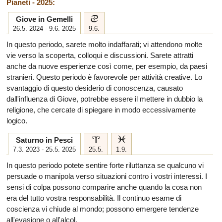
Pianeti - 2025:
d
Giove in Gemelli
26.5. 2024 - 9.6. 2025
9.6.
In questo periodo, sarete molto indaffarati; vi attendono molte
vie verso la scoperta, colloqui e discussioni. Sarete attratti
anche da nuove esperienze così come, per esempio, da paesi
stranieri. Questo periodo è favorevole per attività creative. Lo
svantaggio di questo desiderio di conoscenza, causato
dall'influenza di Giove, potrebbe essere il mettere in dubbio la
religione, che cercate di spiegare in modo eccessivamente
logico.
a
l
Saturno in Pesci
7.3. 2023 - 25.5. 2025
25.5.
1.9.
In questo periodo potete sentire forte riluttanza se qualcuno vi
persuade o manipola verso situazioni contro i vostri interessi. I
sensi di colpa possono comparire anche quando la cosa non
era del tutto vostra responsabilità. Il continuo esame di
coscienza vi chiude al mondo; possono emergere tendenze
all'evasione o all'alcol.